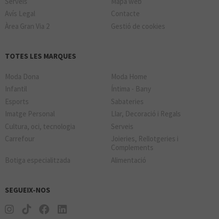
Serveis
Mapa web
Avís Legal
Contacte
Àrea Gran Via 2
Gestió de cookies
TOTES LES MARQUES
Moda Dona
Moda Home
Infantil
Íntima - Bany
Esports
Sabateries
Imatge Personal
Llar, Decoració i Regals
Cultura, oci, tecnologia
Serveis
Carrefour
Joieries, Rellotgeries i
Complements
Botiga especialitzada
Alimentació
SEGUEIX-NOS