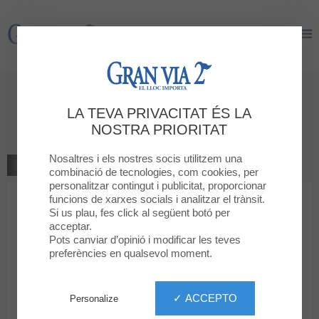
Gran Via 2
Gran Via 2
Dóna la teva opinió
LA TEVA PRIVACITAT ÉS LA
PUNTO BLANCO
NOSTRA PRIORITAT
Nosaltres i els nostres socis utilitzem una
TORNAR A LA BOTIGA
combinació de tecnologies, com cookies, per
personalitzar contingut i publicitat, proporcionar
funcions de xarxes socials i analitzar el trànsit.
1
2
3
4
5
La teva classificació
Si us plau, fes click al següent botó per
acceptar.
Missatge
Pots canviar d’opinió i modificar les teves
preferències en qualsevol moment.
Nom
✓ ACCEPTO
Personalize