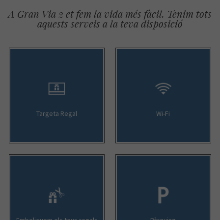
A Gran Via 2 et fem la vida més fàcil. Tenim tots
aquests serveis a la teva disposició
Targeta Regal
Wi-Fi
Emboliquem els teus regals
Pàrquing