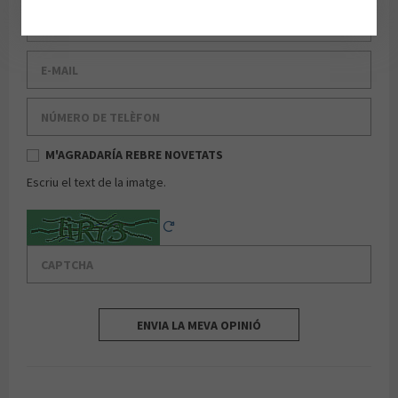
Cognom
E-mail
Número de telèfon
M'AGRADARÍA REBRE NOVETATS
Escriu el text de la imatge.
Captcha
Reload Captcha
ENVIA LA MEVA OPINIÓ