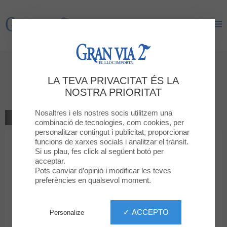
Gran Via 2
Gran Via 2
Dóna la teva opinió
LA TEVA PRIVACITAT ÉS LA
SWAROVSKI
NOSTRA PRIORITAT
Nosaltres i els nostres socis utilitzem una
TORNAR A LA BOTIGA
combinació de tecnologies, com cookies, per
personalitzar contingut i publicitat, proporcionar
funcions de xarxes socials i analitzar el trànsit.
1
2
3
4
5
La teva classificació
Si us plau, fes click al següent botó per
acceptar.
Missatge
Pots canviar d’opinió i modificar les teves
preferències en qualsevol moment.
Nom
✓ ACCEPTO
Personalize