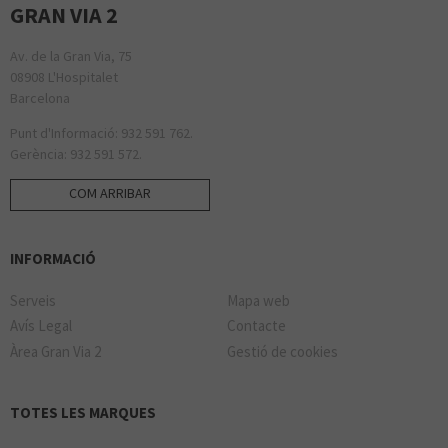
GRAN VIA 2
Av. de la Gran Via, 75
08908 L'Hospitalet
Barcelona
Punt d'Informació: 932 591 762.
Gerència: 932 591 572.
COM ARRIBAR
INFORMACIÓ
Serveis
Mapa web
Avís Legal
Contacte
Àrea Gran Via 2
Gestió de cookies
TOTES LES MARQUES