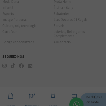
Moda Dona
Moda Home
Infantil
Íntima - Bany
Esports
Sabateries
Imatge Personal
Llar, Decoració i Regals
Cultura, oci, tecnologia
Serveis
Carrefour
Joieries, Rellotgeries i
Complements
Botiga especialitzada
Alimentació
SEGUEIX-NOS
De dilluns a
dissabte