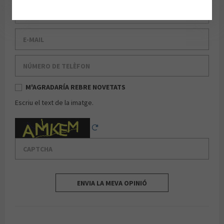
Cognom
E-mail
Número de telèfon
M'AGRADARÍA REBRE NOVETATS
Escriu el text de la imatge.
Captcha
Reload Captcha
ENVIA LA MEVA OPINIÓ