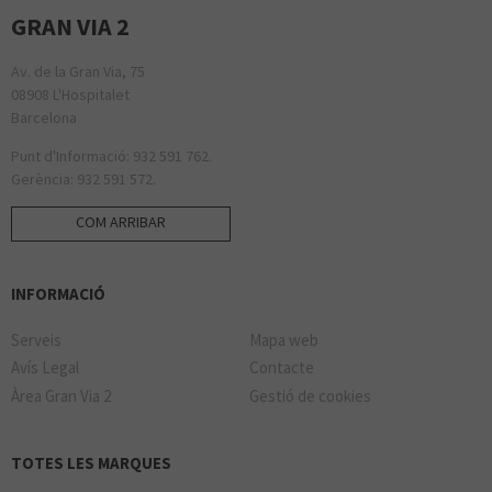
GRAN VIA 2
Av. de la Gran Via, 75
08908 L'Hospitalet
Barcelona
Punt d'Informació: 932 591 762.
Gerència: 932 591 572.
COM ARRIBAR
INFORMACIÓ
Serveis
Mapa web
Avís Legal
Contacte
Àrea Gran Via 2
Gestió de cookies
TOTES LES MARQUES