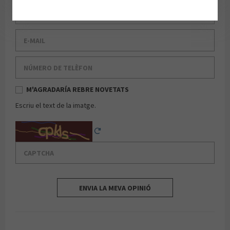
Cognom
E-mail
Número de telèfon
M'AGRADARÍA REBRE NOVETATS
Escriu el text de la imatge.
Captcha
Reload Captcha
ENVIA LA MEVA OPINIÓ