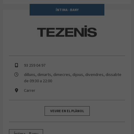
ÍNTIMA - BANY
TEZENIS
93 259 04 97
dilluns, dimarts, dimecres, dijous, divendres, dissabte
de 09:30 a 22:00
Carrer
VEURE EN EL PLÀNOL
Íntima - Bany