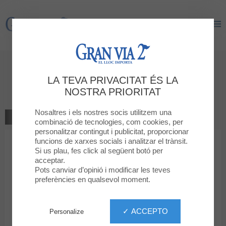
Gran Via 2
Gran Via 2
Dóna la teva opinió
LA TEVA PRIVACITAT ÉS LA
TEZENIS
NOSTRA PRIORITAT
Nosaltres i els nostres socis utilitzem una
TORNAR A LA BOTIGA
combinació de tecnologies, com cookies, per
personalitzar contingut i publicitat, proporcionar
funcions de xarxes socials i analitzar el trànsit.
1
2
3
4
5
La teva classificació
Si us plau, fes click al següent botó per
acceptar.
Missatge
Pots canviar d’opinió i modificar les teves
preferències en qualsevol moment.
Nom
✓ ACCEPTO
Personalize