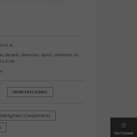
59 11 91
uns, dimarts, dimecres, dijous, divendres de
0 a 21:00
er
VEURE EN EL PLÀNOL
 Rellotgeries i Complements
s
INSTAGRAM