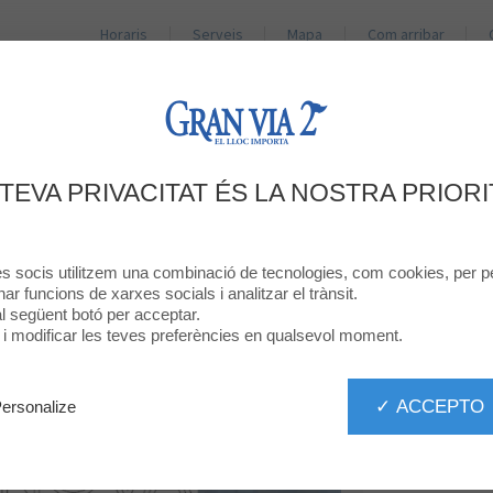
Horaris
Serveis
Mapa
Com arribar
BOTIGUES
RESTAURANTS
PROMOCIONS
NO
DE RÉDUCTION SUR TOUS LES PRO
 TEVA PRIVACITAT ÉS LA NOSTRA PRIORI
res socis utilitzem una combinació de tecnologies, com cookies, per pe
onar funcions de xarxes socials i analitzar el trànsit.
 al següent botó per acceptar.
ó i modificar les teves preferències en qualsevol moment.
✓ ACCEPTO
ersonalize