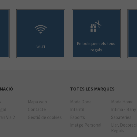
Emboliquem els teus
Wi-Fi
regals
MACIÓ
TOTES LES MARQUES
s
Mapa web
Moda Dona
Moda Home
gal
Contacte
Infantil
Íntima - Bany
an Via 2
Gestió de cookies
Esports
Sabateries
Imatge Personal
Llar, Decoraci
Regals