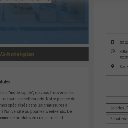
93 2
dill
V2-hotel-plan
09:0
Carr
LES PRODUITS
duit
s
 la "mode rapide", où vous trouverez les
 toujours au meilleur prix. Notre gamme de
mes spécialisés dans les chaussures à
Joieries,
r à l'université ou pour les week-ends. De
mme de produits en cuir, actuels et
Sabaterie