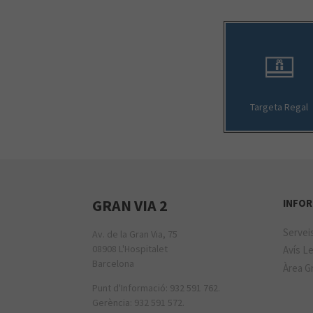
Targeta Regal
GRAN VIA 2
INFOR
Servei
Av. de la Gran Via, 75
08908 L'Hospitalet
Avís Le
Barcelona
Àrea Gr
Punt d'Informació: 932 591 762.
Gerència: 932 591 572.