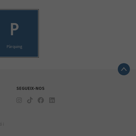
Pàrquing
SEGUEIX-NOS
ó i