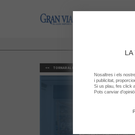
Gran Via 2
Gran Via 2
15% 
LA
TORNAR AL LLISTAT
Nosaltres i els nost
i publicitat, proporci
Si us plau, fes click
Pots canviar d’opini
P