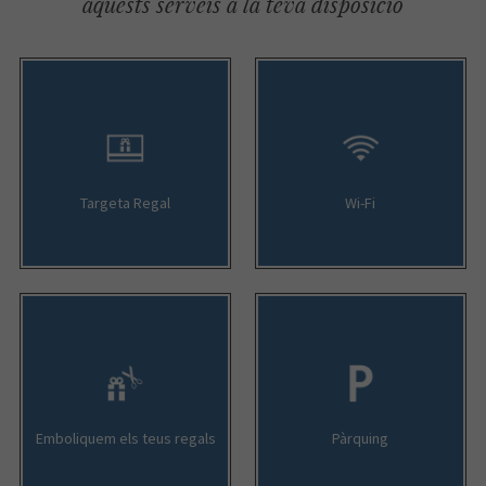
aquests serveis a la teva disposició
Targeta Regal
Wi-Fi
Emboliquem els teus regals
Pàrquing