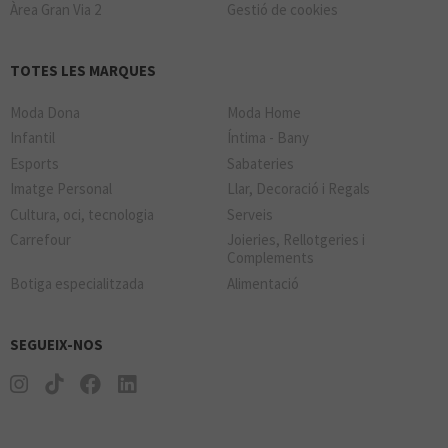
Àrea Gran Via 2
Gestió de cookies
TOTES LES MARQUES
Moda Dona
Moda Home
Infantil
Íntima - Bany
Esports
Sabateries
Imatge Personal
Llar, Decoració i Regals
Cultura, oci, tecnologia
Serveis
Carrefour
Joieries, Rellotgeries i
Complements
Botiga especialitzada
Alimentació
SEGUEIX-NOS