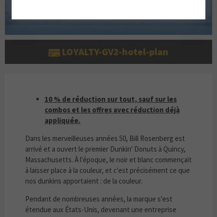
LOYALTY-GV2-hotel-plan
10 % DE RÉDUCTION SUR TOUT, SAUF SUR L
10 % de réduction sur tout, sauf sur les
combos et les offres avec réduction déjà
appliquée.
Dans les merveilleuses années 50, Bill Rosenberg est
arrivé et a ouvert le premier Dunkin' Donuts à Quincy,
Massachusetts. À l'époque, le noir et blanc commençait
à laisser place à la couleur, et c'est précisément ce que
nos dunkins apportaient : de la couleur.
Pendant de nombreuses années, la marque s'est
étendue aux États-Unis, devenant une entreprise