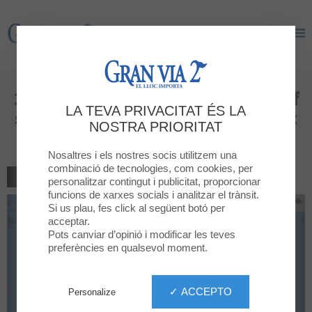
Gran Via 2
Gran Via 2
10 % de réduction sur tout, sauf
LA TEVA PRIVACITAT ÉS LA
sur les combos et les offres avec
NOSTRA PRIORITAT
réduction déjà appliquée
Nosaltres i els nostres socis utilitzem una
combinació de tecnologies, com cookies, per
TORNAR AL LLISTAT
personalitzar contingut i publicitat, proporcionar
funcions de xarxes socials i analitzar el trànsit.
Si us plau, fes click al següent botó per
acceptar.
Pots canviar d’opinió i modificar les teves
preferències en qualsevol moment.
✓ ACCEPTO
Personalize