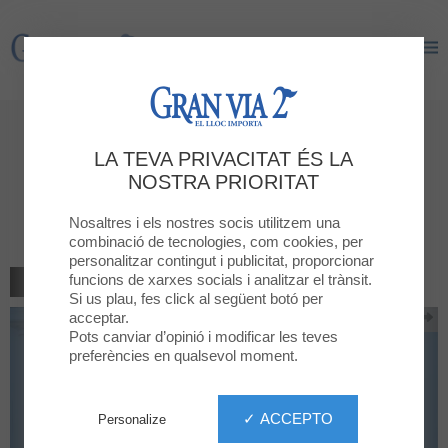
Gran Via 2
Gran Via 2
DEPILACIÓN LÁSER 30%,
LA TEVA PRIVACITAT ÉS LA
Tratamientos estéticos y
NOSTRA PRIORITAT
cosmética avanzada 20% y
medicina estética 10%
Nosaltres i els nostres socis utilitzem una
combinació de tecnologies, com cookies, per
personalitzar contingut i publicitat, proporcionar
funcions de xarxes socials i analitzar el trànsit.
TORNAR AL LLISTAT
Si us plau, fes click al següent botó per
acceptar.
Pots canviar d’opinió i modificar les teves
preferències en qualsevol moment.
✓ ACCEPTO
Personalize