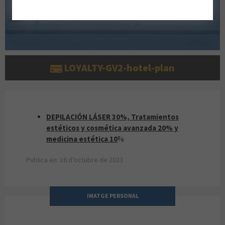
LOYALTY-GV2-hotel-plan
DEPILACIÓN LÁSER 30%, TRATAMIENTOS EST
DEPILACIÓN LÁSER 30%, Tratamientos
estéticos y cosmética avanzada 20% y
medicina estética 10
%
Publica en: 16 d’octubre de 2023
IMATGE PERSONAL