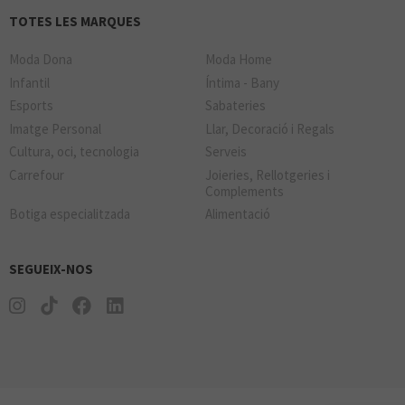
TOTES LES MARQUES
Moda Dona
Moda Home
Infantil
Íntima - Bany
Esports
Sabateries
Imatge Personal
Llar, Decoració i Regals
Cultura, oci, tecnologia
Serveis
Carrefour
Joieries, Rellotgeries i
Complements
Botiga especialitzada
Alimentació
SEGUEIX-NOS