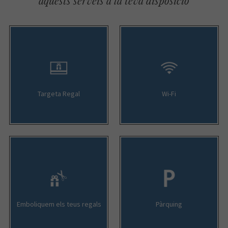
aquests serveis a la teva disposició
Targeta Regal
Wi-Fi
Emboliquem els teus regals
Pàrquing