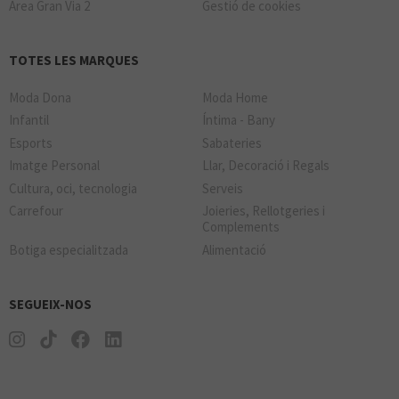
Àrea Gran Via 2
Gestió de cookies
TOTES LES MARQUES
Moda Dona
Moda Home
Infantil
Íntima - Bany
Esports
Sabateries
Imatge Personal
Llar, Decoració i Regals
Cultura, oci, tecnologia
Serveis
Carrefour
Joieries, Rellotgeries i
Complements
Botiga especialitzada
Alimentació
SEGUEIX-NOS