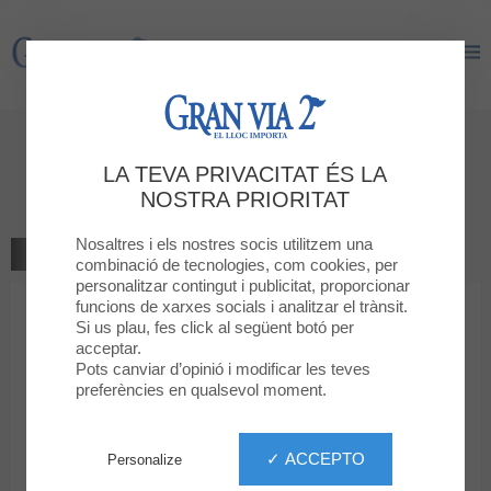
Gran Via 2
Gran Via 2
Dóna la teva opinió
LA TEVA PRIVACITAT ÉS LA
Alain Afflelou
NOSTRA PRIORITAT
Nosaltres i els nostres socis utilitzem una
TORNAR A LA BOTIGA
combinació de tecnologies, com cookies, per
personalitzar contingut i publicitat, proporcionar
funcions de xarxes socials i analitzar el trànsit.
1
2
3
4
5
La teva classificació
Si us plau, fes click al següent botó per
acceptar.
Missatge
Pots canviar d’opinió i modificar les teves
preferències en qualsevol moment.
Nom
✓ ACCEPTO
Personalize