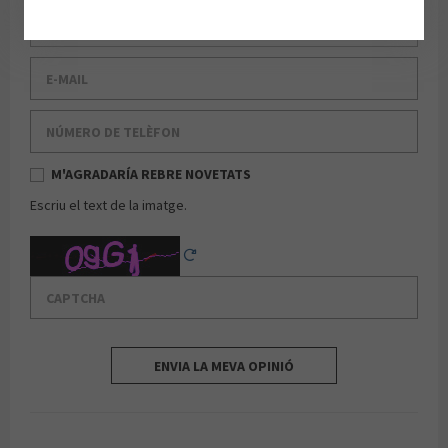
Cognom
E-mail
Número de telèfon
M'AGRADARÍA REBRE NOVETATS
Escriu el text de la imatge.
Captcha
Reload Captcha
ENVIA LA MEVA OPINIÓ